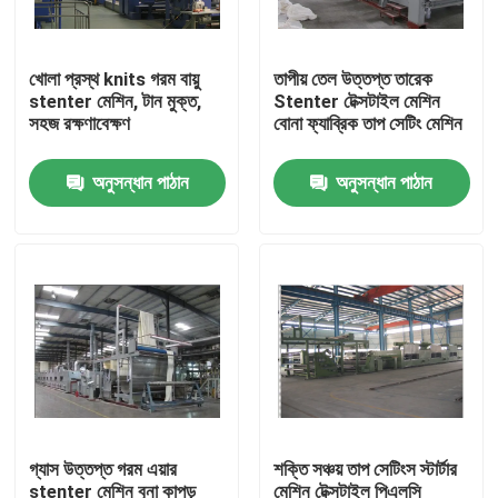
কারখানা ভ্রমণ
খোলা প্রস্থ knits গরম বায়ু
তাপীয় তেল উত্তপ্ত তারেক
stenter মেশিন, টান মুক্ত,
Stenter টেক্সটাইল মেশিন
সহজ রক্ষণাবেক্ষণ
বোনা ফ্যাব্রিক তাপ সেটিং মেশিন
মান নিয়ন্ত্রণ
অনুসন্ধান পাঠান
অনুসন্ধান পাঠান
যোগাযোগ করুন
খবর
উদ্ধৃতির জন্য আবেদন
স্টার্টার সমাপ্তি মেশিন
গ্যাস উত্তপ্ত গরম এয়ার
শক্তি সঞ্চয় তাপ সেটিংস স্টার্টার
তাপ সেটিং স্টার্টার
stenter মেশিন বুনা কাপড়
মেশিন টেক্সটাইল পিএলসি