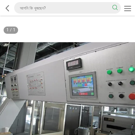
1
/
1