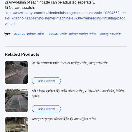
2) Air-volumn of each nozzle can be adjusted seperately.
3) No yarn scratch.
https://www.maoyt.com/test/stenterfinishingmachine.com/sale-10394562-lac
e-silk-fabric-heat-setting-stenter-machine-10-30-overfeeding-finishing-padd
er.html
ট্যাগ:
#
stenter টেক্সটাইল মেশিন
#
stenter মেশিন টেক্সটাইল সমাপ্তি মেশিন
#
কাপড় শেষ মেশিন
Related Products
এমনকি তাপমাত্রা কাস্টম Stenter সমাপ্তি মেশিন, কাপড় শেষ মেশিন
এখন যোগাযোগ
জরি / সিল্ক ফ্যাব্রিক হিট সেটিং স্টেনার মেশিন, -10% -30% ওভারফিডিং, ফিনিশিং
প্যাডার
এখন যোগাযোগ
কাপড়ের জন্য গ্যাস ডাইরেক্ট হিটিং হট এয়ার স্টেন্টার মেশিন